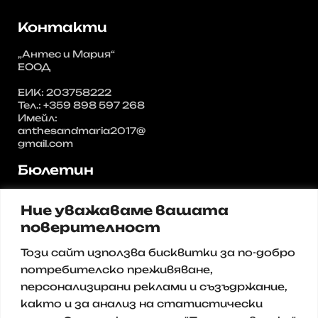
Контакти
„Антес и Мария“
ЕООД
ЕИК: 203758222
Тел.: +359 898 597 268
Имейл:
anthesandmaria2017@
gmail.com
Бюлетин
Регистрирайте се за нашия
Ние уважаваме вашата
бюлетин и получавайте
актуални предложения и
поверителност
промоции от нас.
Този сайт използва бисквитки за по-добро
Имейл
потребителско преживяване,
персонализирани реклами и съзъдржание,
както и за анализ на статистически
Записване