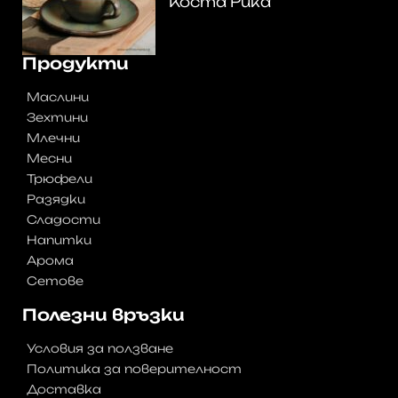
Коста Рика
Продукти
Маслини
Зехтини
Млечни
Месни
Трюфели
Разядки
Сладости
Напитки
Арома
Сетове
Полезни връзки
Условия за ползване
Политика за поверителност
Доставка