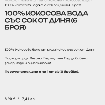
Начало
Напитки
Безалкохолни
Кокосова вода
100% Кокосова вода със сок от Диня (6 броя)
100% КОКОСОВА ВОДА
СЪС СОК ОТ ДИНЯ (6
БРОЯ)
100% Кокосова вода от млад кокос със сок от Диня
Подходящо за вегани. Без глутен. Без добавена
захар, вода и оцветители!
Посочената цена е за 1 стек (6 бройки).
8,90
€
/ 17,41 лв.