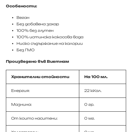
Особености:
Веган
Без добавена захар
100% без глутен
100% истинска кокосова вода
Ниско съдържание на калории
Без ГМО
Произведено във Виетнам
Хранителни стойности
На 100 мл.
Енергия:
22 кКал.
Мазнина:
0 гр.
От които наситени:
0 мг.