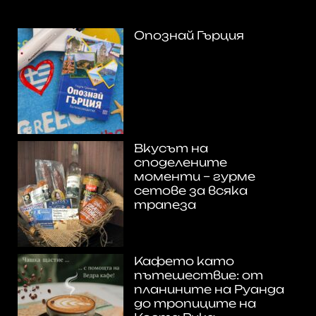
Опознай Гърция
Вкусът на
споделените
моменти – гурме
сетове за всяка
трапеза
Кафето като
пътешествие: от
планините на Руанда
до тропиците на