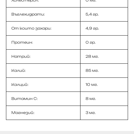
Холестерол:
0 мг.
Въглехидрати:
5,4 гр.
От които захари:
4,9 гр.
Протеин:
0 гр.
Натрий:
28 мг.
Калий:
85 мг.
Калций:
10 мг.
Витамин С:
8 мг.
Магнезий:
3 мг.