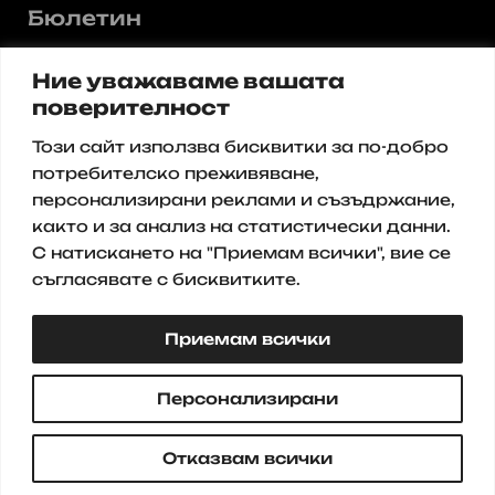
Бюлетин
Регистрирайте се за нашия
Ние уважаваме вашата
бюлетин и получавайте
актуални предложения и
поверителност
промоции от нас.
Този сайт използва бисквитки за по-добро
Имейл
потребителско преживяване,
персонализирани реклами и съзъдржание,
както и за анализ на статистически данни.
Записване
С натискането на "Приемам всички", вие се
съгласявате с бисквитките.
Приемам всички
© 2025 Всички права запазени
Персонализирани
Отказвам всички