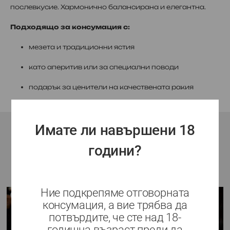
послевкусие. Хармонично балансирана и елегантна.
Подходящо за консумация с:
мезета и традиционни ястия
като аперитив или за специални поводи
подарък за ценители на качествената ракия
Имате ли навършени 18
години?
Подобни продукти
Ние подкрепяме отговорната
НЯМА НАЛИЧНОСТ
консумация, а вие трябва да
потвърдите, че сте над 18-
годишна възраст преди да