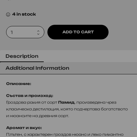
4 in stock
ADD TO CART
Description
Additional Information
Описание:
Състав и произход:
Гроздова ракия от сорт
Памид
, произведена чрез
класическа дестилация, която подчертава богатството
и нюансите на древния сорт.
Аромат и вкус:
Плътен, с характерен гроздов нюанс и леко пикантно