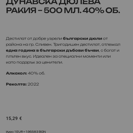
ДУНАВСКА ДЮЛЕВА
РАКИЯ – 500 МЛ. 40% ОБ.
Дестилат от добре узрели
български дюли
от
района на гр. Сливен. Тригодишен дестилат, отлежал
една година в български дъбови бъчви
, с богат и
плътен вкус. Идеален за специални моменти или
като подарък за ценители.
Алкохол:
40% об.
Реколта:
2022
15,29
€
Курс: 1 EUR = 1.95583 BGN