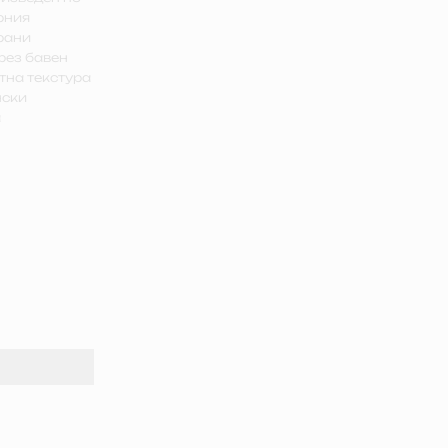
рния
брани
рез бавен
ътна текстура
нски
а