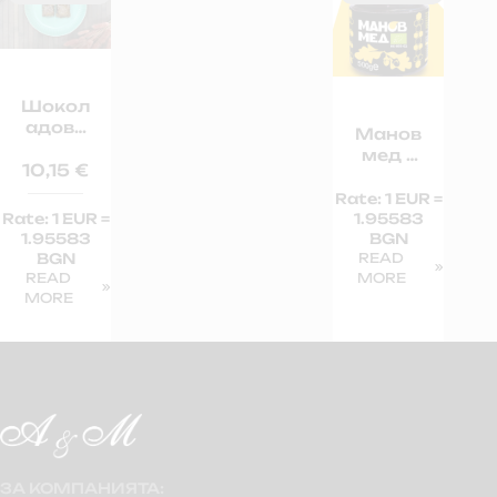
Шокол
адова
Манов
баклав
мед –
а – 550
10,15
€
500 гр.
гр.
Rate: 1 EUR =
Rate: 1 EUR =
1.95583
1.95583
BGN
BGN
READ
READ
MORE
MORE
No post Foun
ЗА КОМПАНИЯТА: