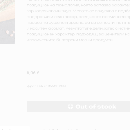
традиционна технология, която запазва характе
горнооряховски вкус. Месото се овкусява с под
подправки и леко захар, след което преминава п
процес на сушене и зреене, за да се постигне пл
и наситен аромат. Резултатът е деликатес с исти
традиционен характер, подходящ за ценители н
класическите български месни продукти.
6,06
€
Курс: 1 EUR = 1.95583 BGN
Out of stock