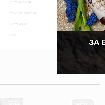
Въглехидрати:
от които захари:
Белтъчини:
Сол:
ЗА 
НЯМА
НЯМА
НАЛИЧНОСТ
НАЛИЧНОСТ