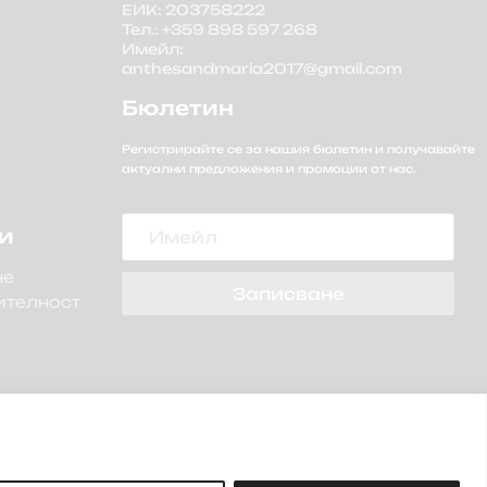
ЕИК: 203758222
Тел.: +359 898 597 268
Имейл:
anthesandmaria2017@gmail.com
Бюлетин
Регистрирайте се за нашия бюлетин и получавайте
актуални предложения и промоции от нас.
Имейл
и
не
Записване
ителност