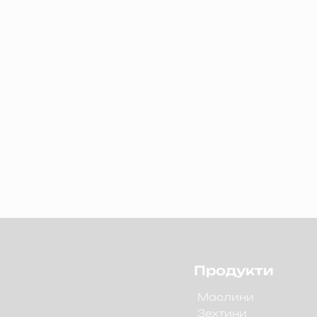
Продукти
d
Маслини
Зехтини