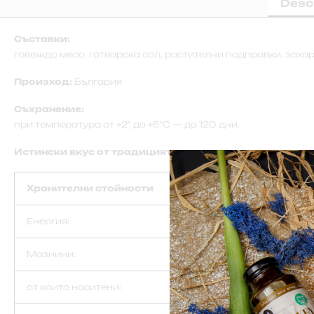
Desc
Съставки:
говеждо месо, готварска сол, растителни подправки, захар
Произход:
България
Съхранение:
при температура от +2° до +5°C — до 120 дни.
Истински вкус от традицията – създаден за истински
Хранителни стойности
Енергия:
Мазнини:
от които наситени: