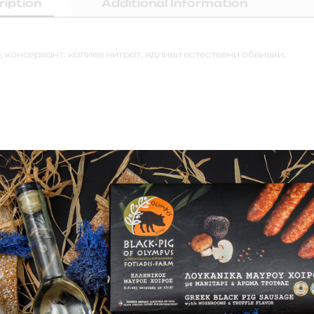
ription
Additional Information
, консервант: калиев нитрат, ядливи естествени обвивки.
 ценители.
На 100 гр.:
1172,43 kJ /280,36 kcal
15,28 гр.
9,5 гр.