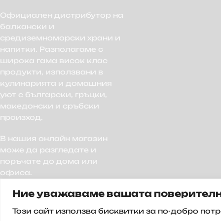
Официален дистрибутор на
балкански и
средиземноморски храни и
напитки. Разполагаме с
широка гама висок клас
продукти, използвани в
кулинарията и домашния
уют с български, гръцки,
македонски и сръбски
произход.
В нашия онлайн магазин
може да разгледате и
поръчате до дома или
офиса.
Ние уважаваме вашата поверител
Този сайт използва бисквитки за по-добро пот