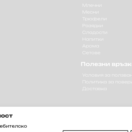
Млечни
Месни
Трюфели
Разядки
Сладости
Напитки
Арома
Сетове
Полезни връзк
Условия за ползва
Политика за повер
Доставка
ност
ребителско