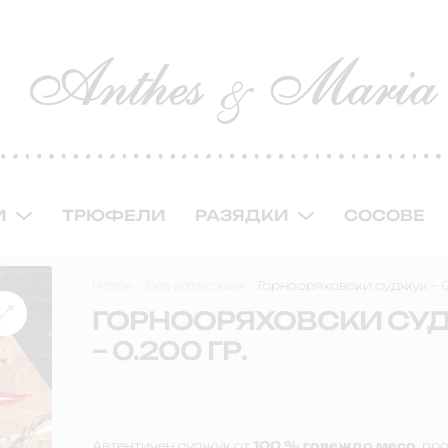
И
ТРЮФЕЛИ
РАЗЯДКИ
СОСОВЕ
Home
Без категория
Горнооряховски суджук – 0
ГОРНООРЯХОВСКИ СУ
– 0.200 ГР.
Автентичен суджук от
100 % говеждо месо
, пр