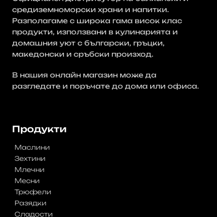
средиземноморски храни и напитки.
Разполагаме с широка гама висок клас
продукти, използвани в кулинарията и
домашния уют с български, гръцки,
македонски и сръбски произход.
В нашия онлайн магазин може да
разгледате и поръчате до дома или офиса.
No post Found
Продукти
Маслини
Зехтини
Млечни
Месни
Трюфели
Разядки
Сладости