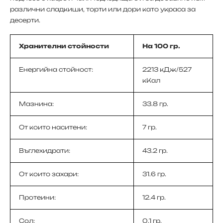
различни сладкиши, торти или дори като украса за
десерти.
Хранителни стойности
На 100 гр.
Енергийна стойност:
2213 кДж/527
кКал
Мазнина:
33.8 гр.
От които наситени:
7 гр.
Въглехидрати:
43.2 гр.
От които захари:
31.6 гр.
Протеини:
12.4 гр.
Сол:
0.1 гр.