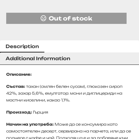
Out of stock
Description
Additional Information
Описание:
Състав:
тахан (смлян белен сусам), глюкозен сироп
42%, захар 5,6%, емулгатор: мони и диглицериди на
мастни киселини, какао 1,1%.
Произход:
Гърция
Начин на употреба:
Може да се консумира като
самостоятелен десерт, сервирана на парчета, или да се
поднесе с кафе и чай. Подходяща е и за добавяне към