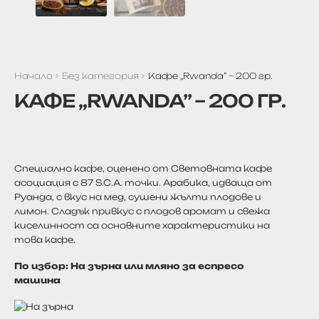
Начало
Без категория
Кафе ,,Rwanda” – 200 гр.
КАФЕ ,,RWANDA” – 200 ГР.
Специално кафе, оценено от Световната кафе
асоциация с 87 S.C.A. точки. Арабика, идваща от
Руанда, с вкус на мед, сушени жълти плодове и
лимон. Сладък привкус с плодов аромат и свежа
киселинност са основните характеристики на
това кафе.
По избор: На зърна или мляно за еспресо
машина