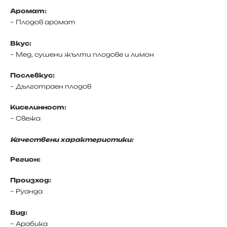
Аромат:
– Плодов аромат
Вкус:
– Мед, сушени жълти плодове и лимон
Послевкус:
– Дълготраен плодов
Киселинност:
– Свежа
Качествени характеристики:
Регион:
Произход:
– Руанда
Вид:
– Арабика