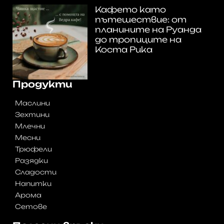
Кафето като
пътешествие: от
планините на Руанда
до тропиците на
Коста Рика
Продукти
Маслини
Зехтини
Млечни
Месни
Трюфели
Разядки
Сладости
Напитки
Арома
Сетове