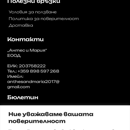
Полезни връзки
Условия за ползване
Политика за поверителност
Доставка
Контакти
„Антес и Мария“
ЕООД
ЕИК: 203758222
Тел.: +359 898 597 268
Имейл:
anthesandmaria2017@
gmail.com
Бюлетин
Регистрирайте се за нашия
Ние уважаваме вашата
бюлетин и получавайте
актуални предложения и
поверителност
промоции от нас.