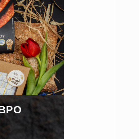
 и
ЕВРО