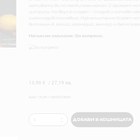
сетивата ви по необичаен начин. С аромат на 
цитруси. На вкус е сладко – плодов и оставя ле
шоколадов послевкус. Изключително богат на
витамин А, калий, магнезий, желязо и бета ка
Начин на смилане: За еспресо.
13,90
€
/ 27,19 лв.
Курс: 1 EUR = 1.95583 BGN
ДОБАВИ В КОШНИЦАТА