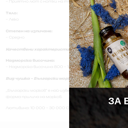
– Приятно лют с нотки на тъмен шоколад
Тяло:
– Леко
Степен на изпичане:
– Средно
Качествени характеристики:
Надморска височина:
– Надморска височина 800 – 1800 м.
Вид чушка – Български морков
,,Български морков” е най-известната люта чушка от Бъ
форма прилича на морков.
ЗА 
Лютивина: 10 000 – 30 000 Сковила