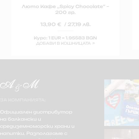
Люто Кафе ,,Spicy Chocolate” –
200 гр.
13,90
€
/ 27,19 лв.
Курс: 1 EUR = 1.95583 BGN
ДОБАВИ В КОШНИЦАТА
ЗА КОМПАНИЯТА:
Официален дистрибутор
на балкански и
средиземноморски храни и
напитки. Разполагаме с