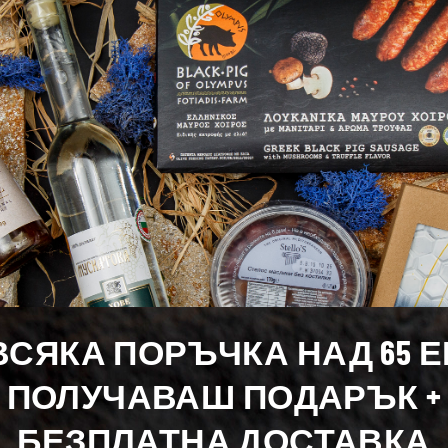
лгария, която е разпространена повече в чужбина. По цвят
ВСЯКА ПОРЪЧКА НАД 65 
ПОЛУЧАВАШ ПОДАРЪК +
БЕЗПЛАТНА ДОСТАВКА