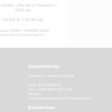
Кафе ,,Sense of Passion” –
Кафе ,,Cos
200 гр.
16,7
13,90
€
/ 27,19 лв.
Курс: 1 
ДОБАВИ
урс: 1 EUR = 1.95583 BGN
ДОБАВИ В КОШНИЦАТА
Контакти
„Антес и Мария“ ЕООД
ЕИК: 203758222
Тел.: +359 898 597 268
Имейл:
anthesandmaria2017@gmail.com
Бюлетин