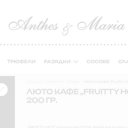
ТРЮФЕЛИ
РАЗЯДКИ
СОСОВЕ
СЛ
Начало
Напитки
Кафе
Люто Кафе ,,Fruitty Ho
ЛЮТО КАФЕ ,,FRUITTY H
200 ГР.
,,FRUITTY HOT” е бленд от 100% Арабика, койт