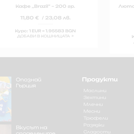
Кафе ,,Brazil” – 200 гр.
Люто 
11,80
€
/ 23,08 лв.
Курс: 1 EUR = 1.95583 BGN
ДОБАВИ В КОШНИЦАТА
К
Продукти
Опознай
Гърция
Маслини
Зехтини
Млечни
Месни
Трюфели
Разядки
Вкусът на
Сладости
споделените