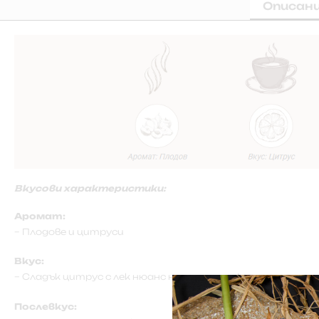
Описан
Вкусови характеристики:
Аромат:
– Плодове и цитруси
Вкус:
– Сладък цитрус с лек нюанс на люта чушка
Послевкус: