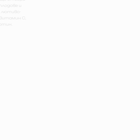
плодове и
к лютиво-
 витамин С,
ротин.