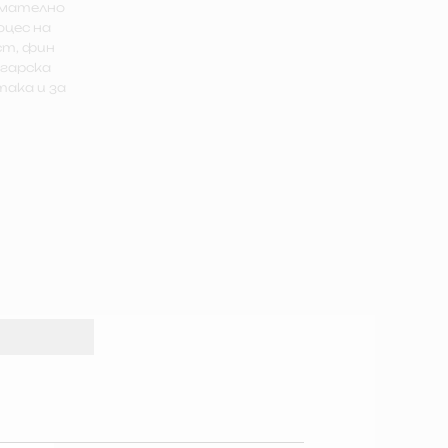
имателно
оцес на
ст, фин
лгарска
така и за