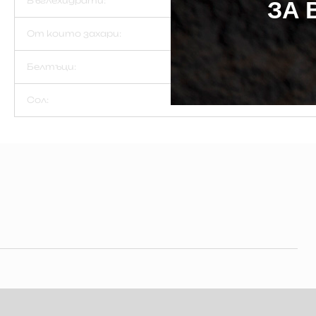
ЗА 
Въглехидрати:
От които захари:
Белтъци:
Сол: