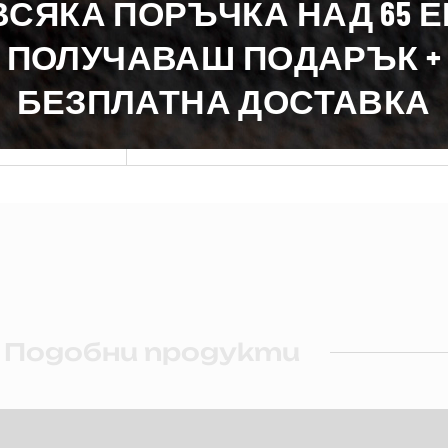
ВСЯКА ПОРЪЧКА НАД 65 
0,1 гр.
ПОЛУЧАВАШ ПОДАРЪК +
0,1 гр.
БЕЗПЛАТНА ДОСТАВКА
36,77 гр.
4,25 гр.
Подобни продукти