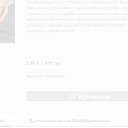
Комбинацията от свинско и говеждо месо, вн
овкусена и оформена, преминава през бавен пр
сушене, който създава характерната плътно
аромат и автентичен вкус на истинската бъ
луканка. Подходяща е както за всяка трапеза, 
изискани гурме платa.
2,55
€
/ 4,99 лв.
Курс: 1 EUR = 1.95583 BGN
Изчерпан
ие
Допълнителна Информация