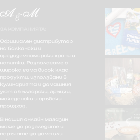
ЗА КОМПАНИЯТА:
Официален дистрибутор
на балкански и
средиземноморски храни и
напитки. Разполагаме с
широка гама висок клас
продукти, използвани в
кулинарията и домашния
уют с български, гръцки,
македонски и сръбски
произход.
В нашия онлайн магазин
може да разгледате и
поръчате до дома или