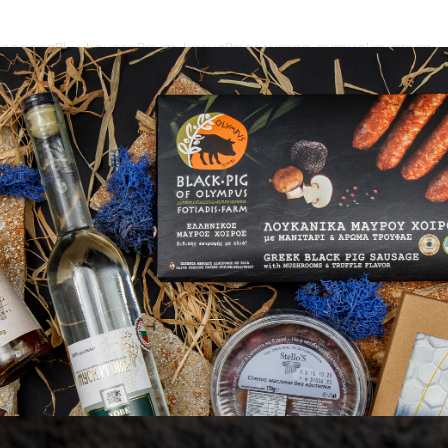
 подправки, консервант: калиева селитра, антиоксидант:
деликатес.
На 100 гр.
1368,03 кДж/327,66 кКал
19,62 гр.
10,9 гр.