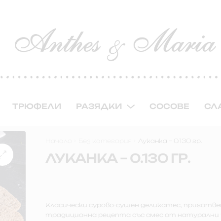
ТРЮФЕЛИ
РАЗЯДКИ
СОСОВЕ
СЛ
Начало
Без категория
Луканка – 0.130 гр.
ЛУКАНКА – 0.130 ГР.
Класически сурово-сушен деликатес, приготве
традиционна рецепта със смес от натурални 