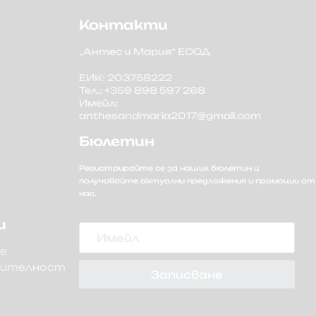
Контакти
„Антес и Мария“ ЕООД
ЕИК: 203758222
Тел.: +359 898 597 268
Имейл:
anthesandmaria2017@gmail.com
Бюлетин
Регистрирайте се за нашия бюлетин и
получавайте актуални предложения и промоции от
нас.
Имейл
и
не
рителност
Записване