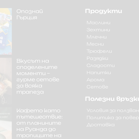
Продукти
Опознай
Гърция
Маслини
Зехтини
Млечни
Месни
Трюфели
Разядки
Вкусът на
Сладости
споделените
Напитки
моменти –
гурме сетове
Арома
за всяка
Сетове
трапеза
Полезни връзк
Кафето като
Условия за ползва
пътешествие:
Политика за пове
от планините
Доставка
на Руанда до
тропиците на