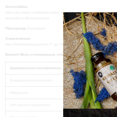
Съставки:
свинско месо, говеждо месо, готварска сол, растителни
аскорбинова киселина.
Произход:
България
Съхранение:
при температура от 0° до +8°C — до 120 дни.
Богат вкус и традиция, събрани в един класически 
Хранителни стойности
Енергийна стойност:
Мазнина:
От които наситени: