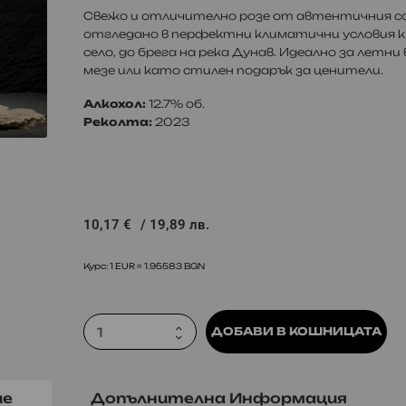
Свежо и отличително розе от автентичния 
отгледано в перфектни климатични условия кр
село, до брега на река Дунав. Идеално за летни 
мезе или като стилен подарък за ценители.
Алкохол:
12.7% об.
Реколта:
2023
10,17
€
/ 19,89 лв.
Курс: 1 EUR = 1.95583 BGN
ДОБАВИ В КОШНИЦАТА
ие
Допълнителна Информация