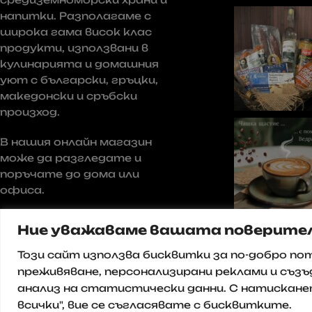
напитки. Разполагаме с
широка гама висок клас
продукти, използвани в
кулинарията и домашния
уют с български, гръцки,
македонски и сръбски
произход.
В нашия онлайн магазин
може да разгледате и
поръчате до дома или
офиса.
Ние уважаваме вашата поверите
Този сайт използва бисквитки за по-добро п
преживяване, персонализирани реклами и съзъ
© 2025 Всички права запазени
анализ на статистически данни. С натискане
всички", вие се съгласявате с бисквитките.