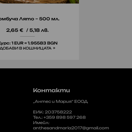
омбуча Лято – 500 мл.
Мускат Ото
2,65
€
/ 5,18 лв.
11,25
урс: 1 EUR = 1.95583 BGN
ДОБАВИ В КОШНИЦАТА
Курс: 1 
ДОБАВИ
Контакти
„Антес и Мария“ ЕООД
ЕИК: 203758222
Тел.: +359 898 597 268
Имейл:
anthesandmaria2017@gmail.com