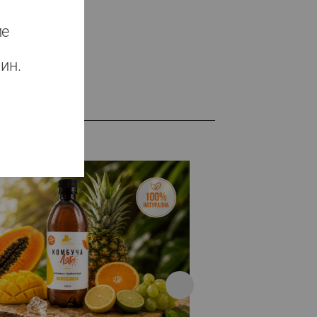
ие
ин.