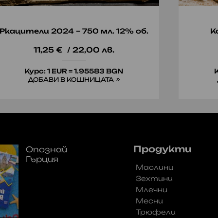
Ркацители 2024 – 750 мл. 12% об.
К
11,25
€
/ 22,00 лв.
Курс: 1 EUR = 1.95583 BGN
К
ДОБАВИ В КОШНИЦАТА
Продукти
Опознай
Гърция
Маслини
Зехтини
Млечни
Месни
Трюфели