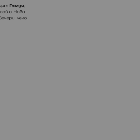
сорт
Гъмза
,
ай с. Ново
вечери, леко