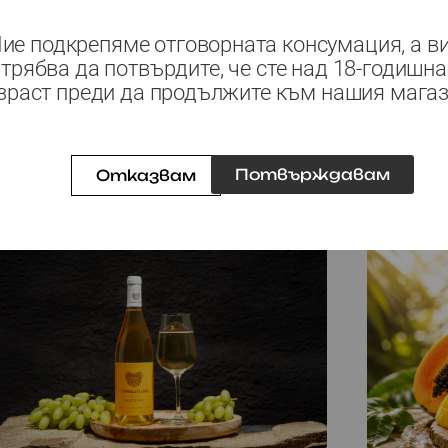
ие подкрепяме отговорната консумация, а в
трябва да потвърдите, че сте над 18-годишна
зраст преди да продължите към нашия магаз
Подобни продукти
Потвърждавам
Отказвам