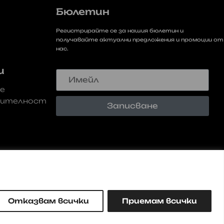
Бюлетин
Регистрирайте се за нашия бюлетин и
получавайте актуални предложения и промоции от
нас.
Имейл
и
не
рителност
Записване
Отказвам всички
Приемам всички