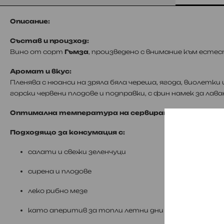
Описание:
Състав и произход:
Вино от сорт
Гъмза
, произведено с внимание към есте
Аромат и вкус:
Пленява с нюанси на зряла бяла череша, ягода, виолетки 
горски червени плодове и подправки, с фин намек за лава
Оптимална температура на сервиране:
5–6°C
Подходящо за консумация с:
салати и свежи зеленчуци
сирена и плодове
леко рибно мезе
като аперитив за топли летни дни