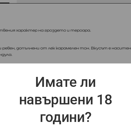
ствения характер на гроздето и тероара.
и ревен, допълнени от лек карамелен тон. Вкусът е наситен
ндула.
Имате ли
навършени 18
години?