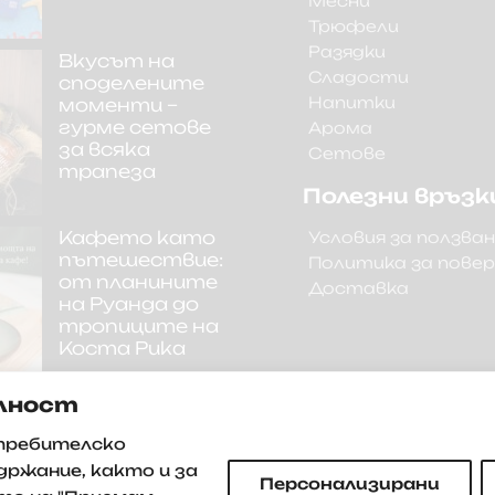
Месни
Трюфели
Разядки
Вкусът на
Сладости
споделените
Напитки
моменти –
гурме сетове
Арома
за всяка
Сетове
трапеза
Полезни връзк
Кафето като
Условия за ползва
пътешествие:
Политика за пове
от планините
Доставка
на Руанда до
тропиците на
Коста Рика
лност
отребителско
држание, както и за
Персонализирани