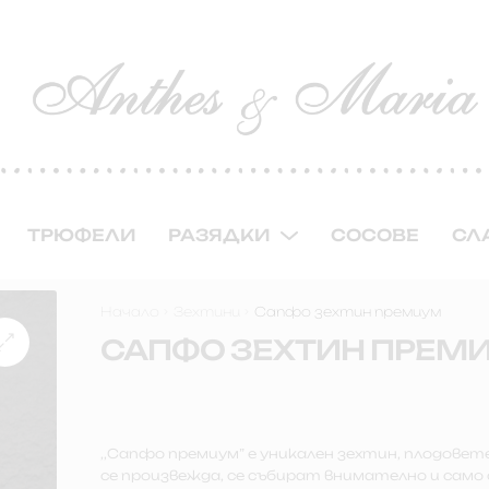
ТРЮФЕЛИ
РАЗЯДКИ
СОСОВЕ
СЛ
Начало
Зехтини
Сапфо зехтин премиум
САПФО ЗЕХТИН ПРЕМ
,,Сапфо премиум” е уникален зехтин, плодовет
се произвежда, се събират внимателно и само