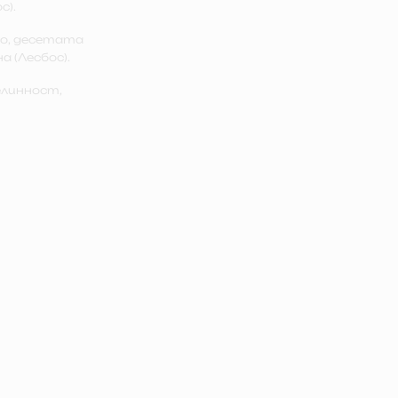
с).
фо, десетата
 (Лесбос).
елинност,