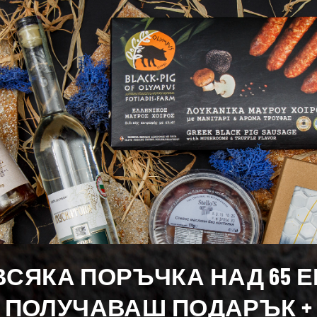
66 гр
12 гр
0,0 гр
0,0 гр
0,0 гр
0,0 гр
ВСЯКА ПОРЪЧКА НАД 65 
 в категория Качество
16 в категория Качество
ПОЛУЧАВАШ ПОДАРЪК +
иите „Качество“ и „Вкус“