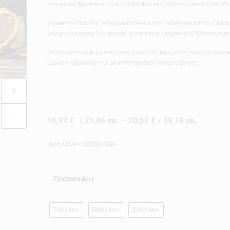
планинските и сухи райони на Митилена (Лесбо
Името Sapfo” е вдъхновено от поетесата Са
муза според Платон, която е родена в Митилена
Златистожълто маслиново масло с ниска кис
силен аромат и интензивен послевкус.
10,97
€
/ 21,46 лв.
20,02
€
/ 39,16 лв.
–
Курс: 1 EUR = 1.95583 BGN
Грамажи
750 мл.
500 мл.
250 мл.