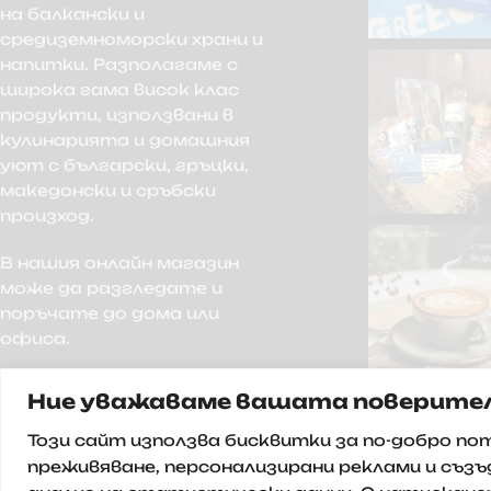
на балкански и
средиземноморски храни и
напитки. Разполагаме с
широка гама висок клас
продукти, използвани в
кулинарията и домашния
уют с български, гръцки,
македонски и сръбски
произход.
В нашия онлайн магазин
може да разгледате и
поръчате до дома или
офиса.
Ние уважаваме вашата поверите
Този сайт използва бисквитки за по-добро п
преживяване, персонализирани реклами и съзъ
© 2025 Всички права запазени