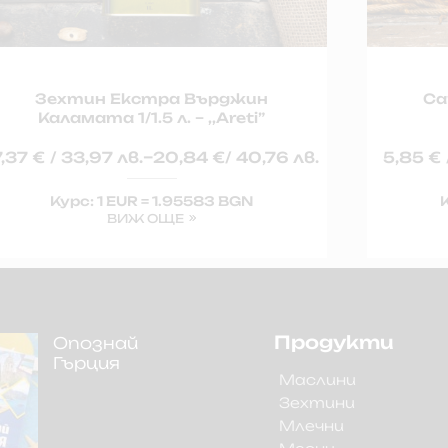
Зехтин Екстра Върджин
Са
Каламата 1/1.5 л. – ,,Areti”
–
7,37
€
/ 33,97 лв.
20,84
€
/ 40,76 лв.
5,85
€
Курс: 1 EUR = 1.95583 BGN
К
ВИЖ ОЩЕ
Продукти
Опознай
Гърция
Маслини
Зехтини
Млечни