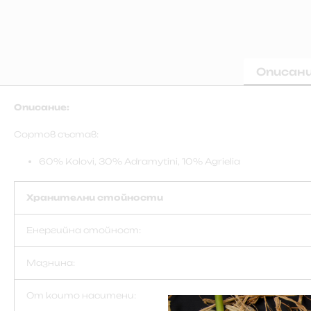
Описан
Описание:
Сортов състав:
60% Kolovi, 30% Adramytini, 10% Agrielia
Хранителни стойности
Енергийна стойност:
Мазнина:
От които наситени: