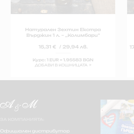
Натурален Зехтин Екстра
Върджин 1 л. – ,,Колимбари”
15,31
€
/ 29,94 лв.
1
Курс: 1 EUR = 1.95583 BGN
ДОБАВИ В КОШНИЦАТА
ЗА КОМПАНИЯТА:
Официален дистрибутор