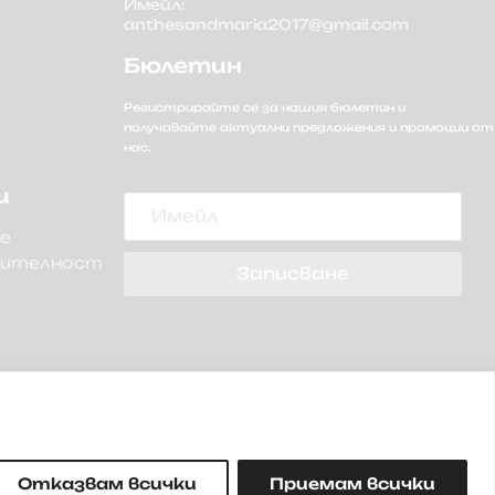
Имейл:
anthesandmaria2017@gmail.com
Бюлетин
Регистрирайте се за нашия бюлетин и
получавайте актуални предложения и промоции от
нас.
Имейл
и
не
рителност
Записване
Отказвам всички
Приемам всички