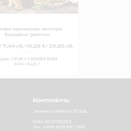
пфо органичен екстра
Сапфо о
върджин зехтин
вър
–
/ 11,44 лв.
15,26
€
/ 29,85 лв.
2,43
€
/ 4,75 
урс: 1 EUR = 1.95583 BGN
Курс: 1 
ВИЖ ОЩЕ
Контакти
„Антес и Мария“ ЕООД
ЕИК: 203758222
Тел.: +359 898 597 268