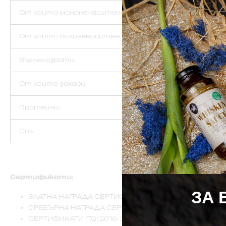
От които мононенаситени:
От които полиненаситени:
Въглехидрати:
От които захари:
Протеини:
Сол:
Сертификати:
ЗА 
ЗЛАТНА НАГРАДА СЕРТИФИКАТ ОТ LONDON IOCC 2017
СРЕБЪРНА НАГРАДА СЕРТИФИКАТ ОТ LONDON IOCC 20
СЕРТИФИКАТИ ITQI 2016: 2 ЗЛАТНИ ЗВЕЗДИ в категор