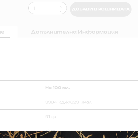
ДОБАВИ В КОШНИЦАТА
ие
Допълнителна Информация
На 100 мл.
3384 кДж/823 кКал
91 гр
13 гр