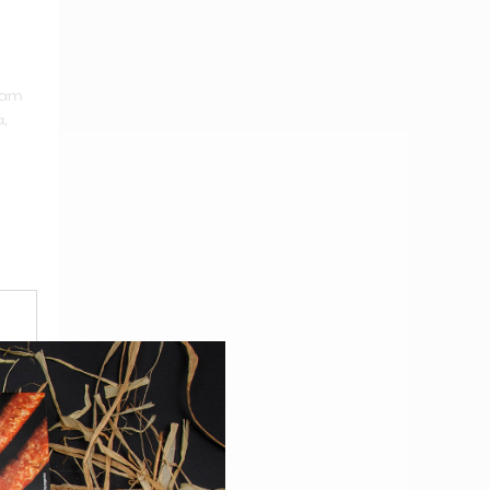
гат
,