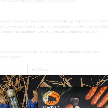
сло, сол, антиоксидант: млечна киселина.
енаситени мазнини, които са полезни за сърцето и спома
ржат антиоксиданти, които подпомагат имунната система
бодните радикали. Маслините са и добра добавка за
средиземноморски ястия. Те също така могат да бъдат
со и сирена.
На 100 гр.
1103 кДж./264 кКал.
18,2 гр.
0,76 гр.