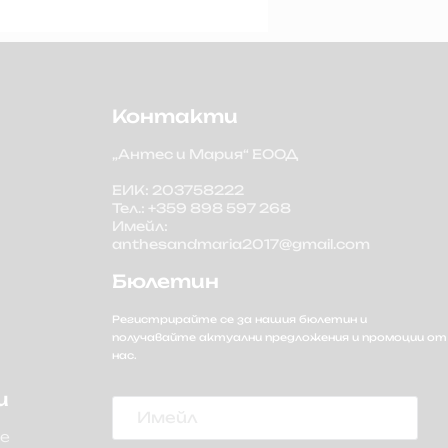
Контакти
„Антес и Мария“ ЕООД
ЕИК: 203758222
Тел.: +359 898 597 268
Имейл:
anthesandmaria2017@gmail.com
Бюлетин
Регистрирайте се за нашия бюлетин и
получавайте актуални предложения и промоции от
нас.
Имейл
и
не