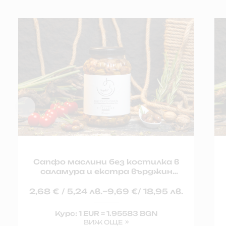
Сапфо маслини без костилка в
саламура и екстра върджин
зехтин
–
2,68
€
/ 5,24 лв.
9,69
€
/ 18,95 лв.
Курс: 1 EUR = 1.95583 BGN
ВИЖ ОЩЕ