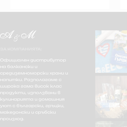
ЗА КОМПАНИЯТА:
Официален дистрибутор
на балкански и
средиземноморски храни и
напитки. Разполагаме с
широка гама висок клас
продукти, използвани в
кулинарията и домашния
уют с български, гръцки,
македонски и сръбски
произход.