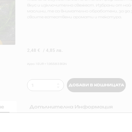
вкус и изключителна свежест. Избрани от на
маслини, те са внимателно обработени, за да
своите естествени аромати и текстура.
2,48
€
/ 4,85 лв.
Курс: 1 EUR = 1.95583 BGN
ДОБАВИ В КОШНИЦАТА
ие
Допълнителна Информация