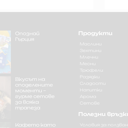
Продукти
Опознай
Гърция
Маслини
Зехтини
Млечни
Месни
Трюфели
Разядки
Вкусът на
Сладости
споделените
Напитки
моменти –
гурме сетове
Арома
за всяка
Сетове
трапеза
Полезни връзк
Кафето като
Условия за ползва