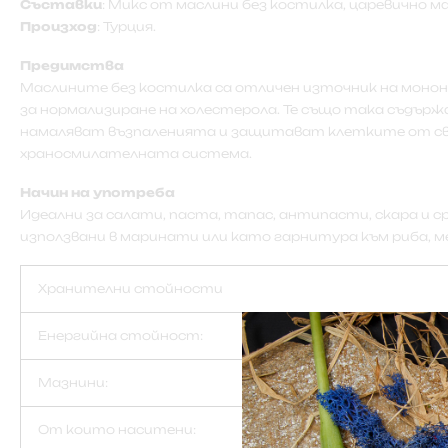
Съставки
: Микс от маслини без костилка, царевично ма
Произход
: Турция.
Предимства
Маслините без костилка са отличен източник на монон
за нормализиране на холестерола. Те също така съдъ
намаляват възпаленията и защитават клетките от сво
храносмилателната система.
Начин на употреба
Идеални за салати, паста, тапас, антипасти, скара и 
използвани в маринати или като гарнитура към риба, ме
Хранителни стойности
Енергийна стойност:
Мазнини:
От които наситени: