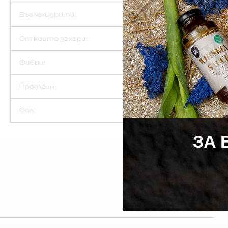
Въглехидрати:
От които захари:
Фибри:
Протеин:
Сол:
ЗА 