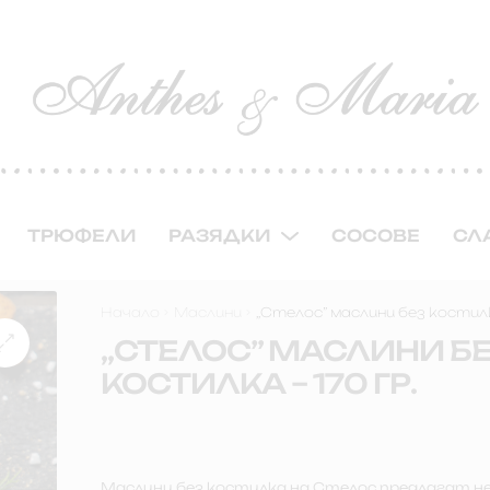
ТРЮФЕЛИ
РАЗЯДКИ
СОСОВЕ
СЛ
Начало
Маслини
,,Стелос” маслини без костилк
,,СТЕЛОС” МАСЛИНИ Б
КОСТИЛКА – 170 ГР.
Маслини без костилка на Стелос предлагат н