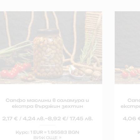
Сапфо маслини в саламура и
Сап
екстра върджин зехтин
екстр
–
2,17
€
/ 4,24 лв.
8,92
€
/ 17,45 лв.
4,06
Курс: 1 EUR = 1.95583 BGN
К
ВИЖ ОЩЕ