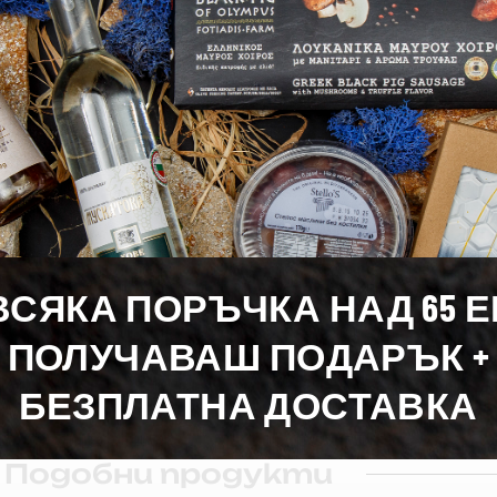
0 гр.
0 гр
4,17 гр.
1,09 гр.
2,98 гр.
ВСЯКА ПОРЪЧКА НАД 65 
ПОЛУЧАВАШ ПОДАРЪК +
БЕЗПЛАТНА ДОСТАВКА
Подобни продукти