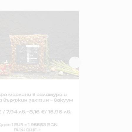
фо маслини в саламура и
Сапфо масли
а върджин зехтин – вакуум
и екстра
–
€
/ 7,94 лв.
8,16
€
/ 15,96 лв.
4,70
€
/ 9,19
урс: 1 EUR = 1.95583 BGN
Курс: 1 
ВИЖ ОЩЕ