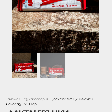
Начало
Без категория
,,Лакта” гръцки млечен
шоколад – 200 гр.