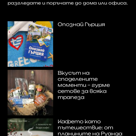
разгледате и поръчате до дома или офиса.
Опознай Гърция
Вкусът на
споделените
моменти – гурме
сетове за всяка
трапеза
Кафето като
пътешествие: от
планините на Руанда