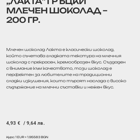
,,ЛАКТА” ГРЪЦКИ
МЛЕЧЕН ШОКОЛАД –
200 ГР.
Млечен шоколад Лакта е класически шоколад,
който съчетава гладката текстура на млечния
шоколад с прекрасен, кремообразен вкус. Създаден
с внимание към качеството, този шоколад е
перфектен за любителите на традиционни
сладки изкушения, които търсят наслада с високо
съдържание на млечни съставки и нежен вкус.
4,93
€
/ 9,64 лв.
Курс: 1 EUR = 1.95583 BGN