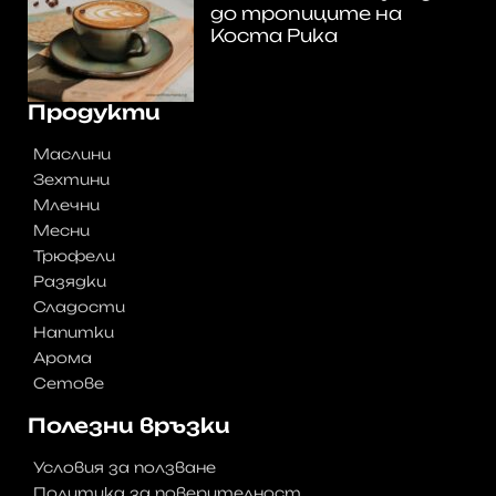
до тропиците на
Коста Рика
Продукти
Маслини
Зехтини
Млечни
Месни
Трюфели
Разядки
Сладости
Напитки
Арома
Сетове
Полезни връзки
Условия за ползване
Политика за поверителност