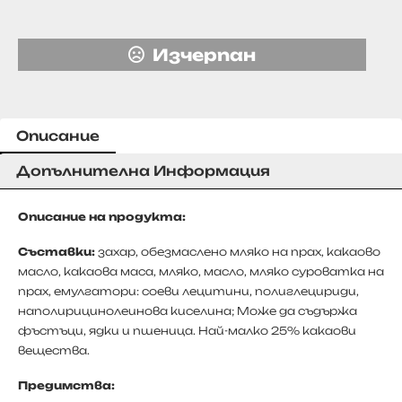
Изчерпан
Описание
Допълнителна Информация
Описание на продукта:
Съставки:
захар, обезмаслено мляко на прах, какаово
масло, какаова маса, мляко, масло, мляко суроватка на
прах, емулгатори: соеви лецитини, полиглецириди,
наполирицинолеинова киселина; Може да съдържа
фъстъци, ядки и пшеница. Най-малко 25% какаови
вещества.
Предимства: