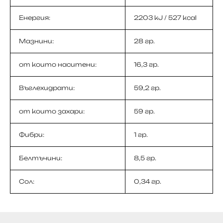
Енергия:
2203 kJ / 527 kcal
Мазнини:
28 гр.
от които наситени:
16,3 гр.
Въглехидрати:
59,2 гр.
от които захари:
59 гр.
Фибри:
1 гр.
Белтъчини:
8,5 гр.
Сол:
0,34 гр.