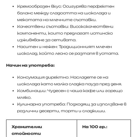
Кремообразен вкус: Осигурява перфектен
баланс между сладостта на шоколада и
мекотата на млечните съставки.
Качествени съставки: Висококачествени
компоненти, които предлагат истинско
изживяване за сетивата.
Наситен и нежен: Традиционният млечен
шоколад, който лесно се разтапя в устата.
Начин на употреба:
Консумация директно: Насладете се на
шоколада като малка сладка пауза през деня.
Комбинации: Чудесен с чаша кафе или горещо
мляко.
Кулинарна употреба: Подходящ за използване в
различни десерти, торти и сладкиши.
Хранителни
На 100 гр.:
стойности