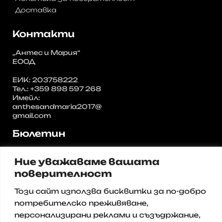
Доставка
Контакти
„Антес и Мария“
ЕООД
ЕИК: 203758222
Тел.: +359 898 597 268
Имейл:
anthesandmaria2017@
gmail.com
Бюлетин
Регистрирайте се за нашия
Ние уважаваме вашата
бюлетин и получавайте
актуални предложения и
поверителност
промоции от нас.
Този сайт използва бисквитки за по-добро
Имейл
потребителско преживяване,
персонализирани реклами и съзъдржание,