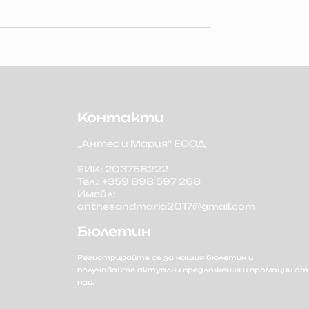
Контакти
„Антес и Мария“ ЕООД
ЕИК: 203758222
Тел.: +359 898 597 268
Имейл:
anthesandmaria2017@gmail.com
Бюлетин
Регистрирайте се за нашия бюлетин и
получавайте актуални предложения и промоции от
нас.
Имейл