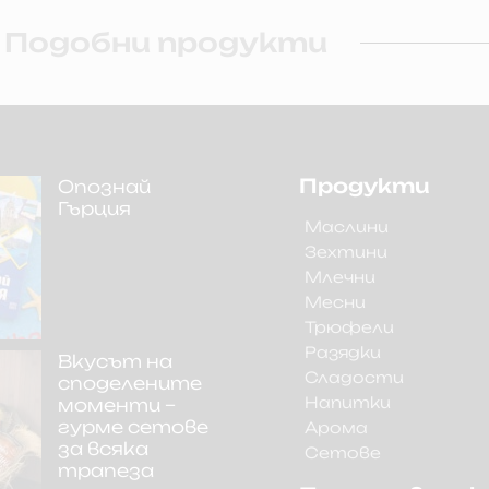
Подобни продукти
Продукти
Опознай
Гърция
Маслини
Зехтини
Млечни
Месни
Трюфели
Разядки
Вкусът на
Сладости
споделените
Напитки
моменти –
гурме сетове
Арома
за всяка
Сетове
трапеза