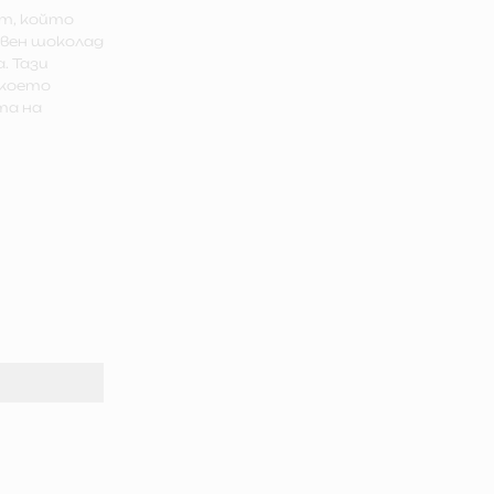
рт, който
твен шоколад
. Тази
 което
та на