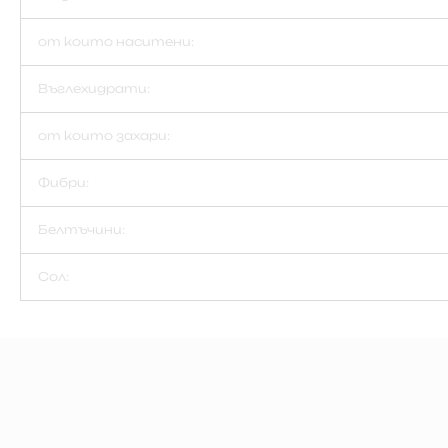
от които наситени:
Въглехидрати:
от които захари:
Фибри:
Белтъчини:
Сол: