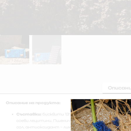
Описан
Описание на продукта:
Съставки:
бисквити 13%, захар, какаова маса, пше
соеви лецитини. Пшенично нишесте, инолин, бакпулв
сол, антиоксидант – лимонена киселина. Овкусител