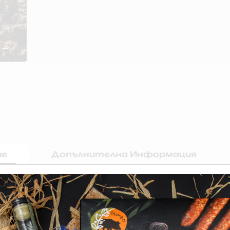
ие
Допълнителна Информация
нично брашно, какаово масло, млечна мазнина, емулгатори:
ери, амониев и натриев карбонат, обезмаслено мляко на пр
и. Може да съдържа фъстъци и ядки. Какао най-малко 43%.