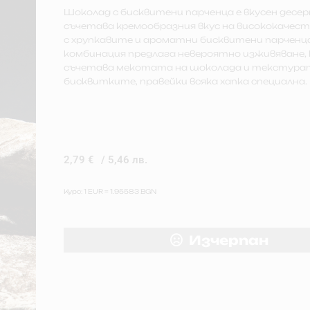
Шоколад с бисквитени парченца е вкусен десе
съчетава кремообразния вкус на висококачес
с хрупкавите и ароматни бисквитени парченца
комбинация предлага невероятно изживяване,
съчетава мекотата на шоколада и текстура
бисквитките, правейки всяка хапка специална.
2,79
€
/ 5,46 лв.
Курс: 1 EUR = 1.95583 BGN
Изчерпан