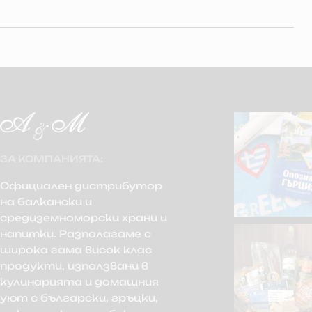
ЗА КОМПАНИЯТА:
Официален дистрибутор
на балкански и
средиземноморски храни и
напитки. Разполагаме с
широка гама висок клас
продукти, използвани в
кулинарията и домашния
уют с български, гръцки,