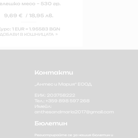
елешко месо – 530 гр.
Свински 
9,69
€
/ 18,95 лв.
4,3
урс: 1 EUR = 1.95583 BGN
Курс: 1 
ДОБАВИ В КОШНИЦАТА
ДОБАВИ
Контакти
„Антес и Мария“ ЕООД
ЕИК: 203758222
Тел.: +359 898 597 268
Имейл:
anthesandmaria2017@gmail.com
Бюлетин
Регистрирайте се за нашия бюлетин и