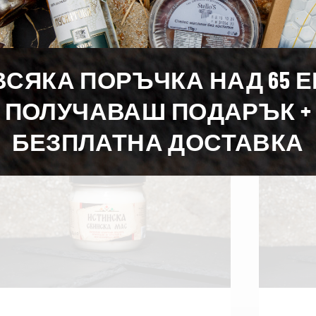
ВСЯКА ПОРЪЧКА НАД 65 
Подобни продукти
ПОЛУЧАВАШ ПОДАРЪК +
БЕЗПЛАТНА ДОСТАВКА
ЯМА НАЛИЧНОСТ