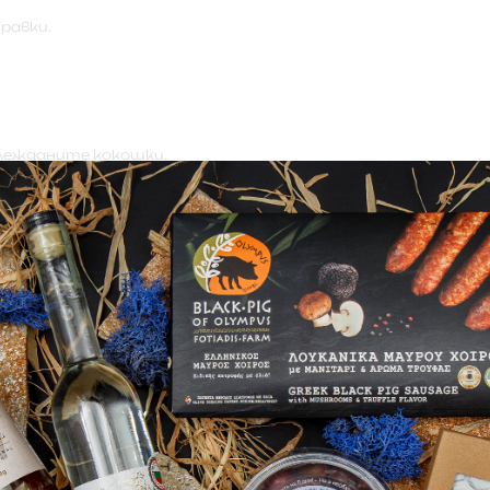
равки.
глежданите кокошки.
.
лина.
 ястия.
класическа супа, яхния, гювечи или за печене в пещ. Може
различни традиционни рецепти.
ряне да се съхранява при температура от 0-4 градуса