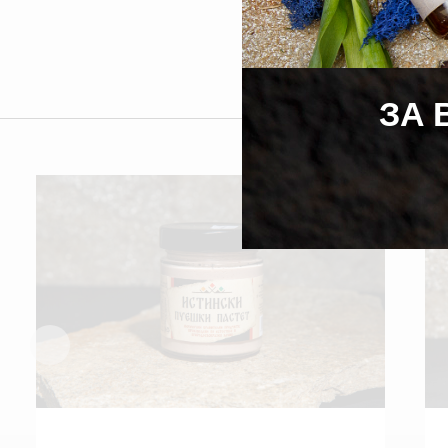
ЗА 
Н