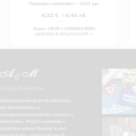
Пуешки пастет – 230 гр.
4,32
€
/ 8,45 лв.
Курс: 1 EUR = 1.95583 BGN
ДОБАВИ В КОШНИЦАТА
ЗА КОМПАНИЯТА:
Официален дистрибутор
на балкански и
средиземноморски храни и
напитки. Разполагаме с
широка гама висок клас
продукти, използвани в