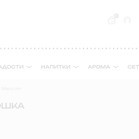
0
АДОСТИ
НАПИТКИ
АРОМА
СЕ
Месо от
ОШКА