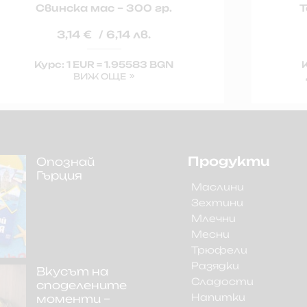
Свинска мас – 300 гр.
Т
3,14
€
/ 6,14 лв.
Курс: 1 EUR = 1.95583 BGN
К
ВИЖ ОЩЕ
Продукти
Опознай
Гърция
Маслини
Зехтини
Млечни
Месни
Трюфели
Разядки
Вкусът на
Сладости
споделените
Напитки
моменти –