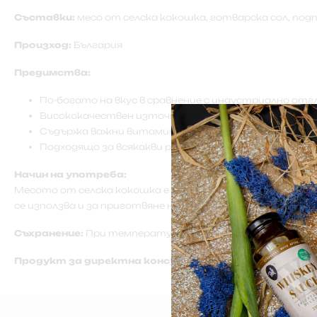
Съставки:
месо от селска кокошка, готварска сол, подп
Произход:
България
Предимства:
По-богато на вкус в сравнение с индустриално от
Висококачествен източник на протеини и минерали
Съдържа важни витамини като B12 и фолиева кисе
Подходящо за всякакви рецепти – от супи до печени
Начин на употреба:
Месото от селска кокошка е перфектно за приготвяне на 
се използва и за приготвяне на пълнежи, салати или в 
Съхранение:
При температура до 18 градуса. След отва
Продукт за директна консумация.