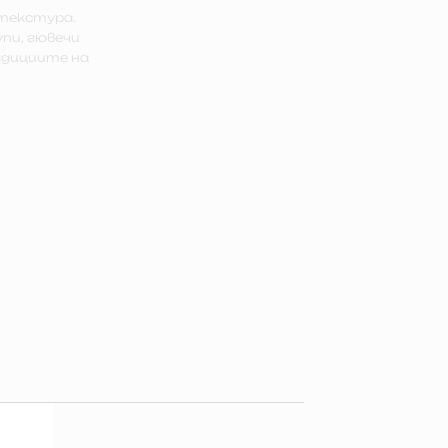
 текстура.
пи, гювечи
адициите на