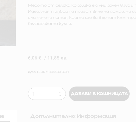
Месото от селска кокошка е с уникален вкус и
Идеалният избор за приготвяне на домашни су
или печени ястия, които ще ви върнат към тр
българската кухня.
6,06
€
/ 11,85 лв.
Курс: 1 EUR = 1.95583 BGN
ДОБАВИ В КОШНИЦАТА
ие
Допълнителна Информация