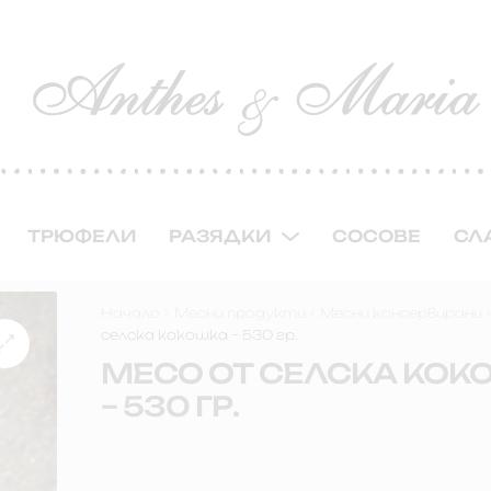
ТРЮФЕЛИ
РАЗЯДКИ
СОСОВЕ
СЛ
Начало
Месни продукти
Месни консервирани
селска кокошка – 530 гр.
МЕСО ОТ СЕЛСКА КОК
– 530 ГР.