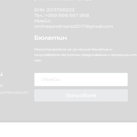
ЕИК: 203758222
Тел.: +359 898 597 268
Имейл:
anthesandmaria2017@gmail.com
Бюлетин
Регистрирайте се за нашия бюлетин и
получавайте актуални предложения и промоции от
нас.
Имейл
и
не
рителност
Записване