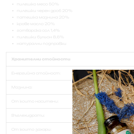
пилешко месо 50%
пилешки черен дроб 20%
патешка мазнина 20%
краве масло 20%
готварска сол 1,4%
пилешки бульон 8,6%
натурални подправки
Хранителни стойности
Енергийна стойност:
Мазнина:
От които наситени:
Въглехидрати:
От които захари: