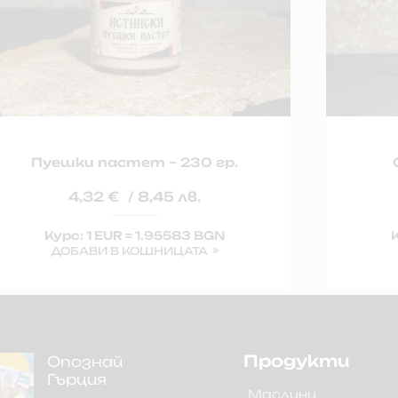
Пуешки пастет – 230 гр.
4,32
€
/ 8,45 лв.
Курс: 1 EUR = 1.95583 BGN
К
ДОБАВИ В КОШНИЦАТА
Продукти
Опознай
Гърция
Маслини