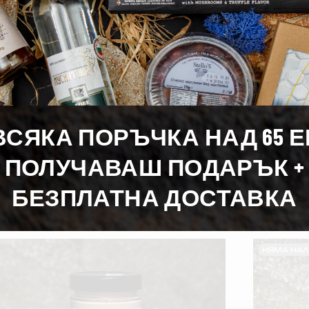
16,97 гр.
1,4 гр.
ВСЯКА ПОРЪЧКА НАД 65 
ПОЛУЧАВАШ ПОДАРЪК +
БЕЗПЛАТНА ДОСТАВКА
Подобни продукти
НЯМА НА