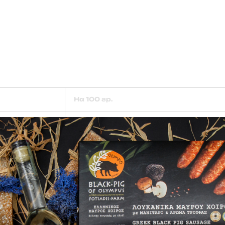
На 100 гр.
319,88 кКал.
27,72 гр.
8,83 гр.
0,17 гр.
0,0 гр.