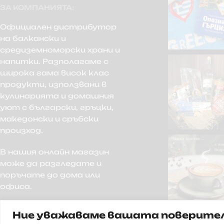
ЗА КОМПАНИЯТА:
Официален дистрибутор
на балкански и
средиземноморски храни и
напитки. Разполагаме с
широка гама висок клас
продукти, използвани в
кулинарията и домашния
уют с български, гръцки,
македонски и сръбски
произход.
В нашия онлайн магазин
може да разгледате и
поръчате до дома или
офиса.
Ние уважаваме вашата поверите