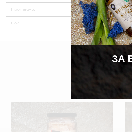
Протеини:
Сол:
ЗА 