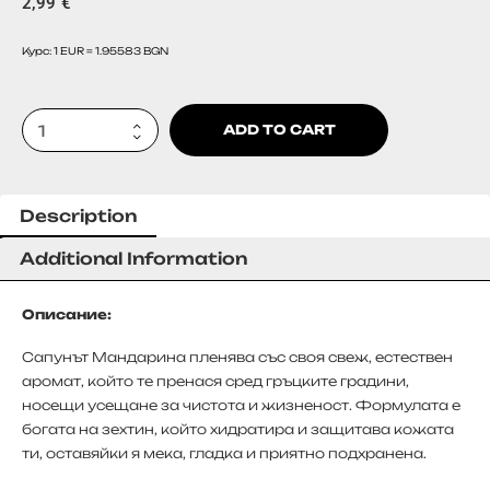
2,99
€
Курс: 1 EUR = 1.95583 BGN
ADD TO CART
Description
Additional Information
Описание:
Сапунът Мандарина пленява със своя свеж, естествен
аромат, който те пренася сред гръцките градини,
носещи усещане за чистота и жизненост. Формулата е
богата на зехтин, който хидратира и защитава кожата
ти, оставяйки я мека, гладка и приятно подхранена.