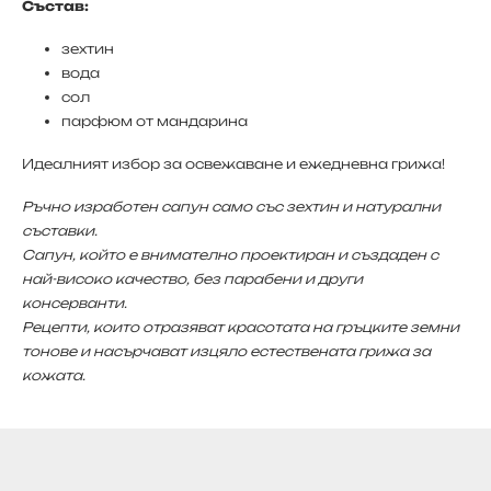
Състав:
зехтин
вода
сол
парфюм от мандарина
Идеалният избор за освежаване и ежедневна грижа!
Ръчно изработен сапун само със зехтин и натурални
съставки.
Сапун, който е внимателно проектиран и създаден с
най-високо качество, без парабени и други
консерванти.
Рецепти, които отразяват красотата на гръцките земни
тонове и насърчават изцяло естествената грижа за
кожата.