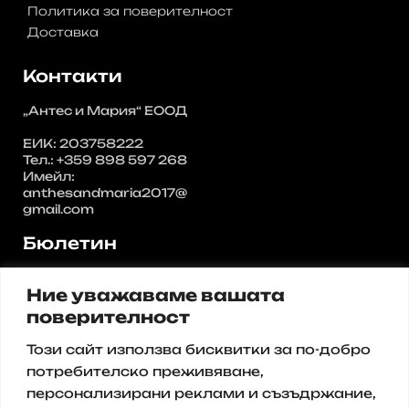
Политика за поверителност
Доставка
Контакти
„Антес и Мария“ ЕООД
ЕИК: 203758222
Тел.: +359 898 597 268
Имейл:
anthesandmaria2017@
gmail.com
Бюлетин
Регистрирайте се за нашия
Ние уважаваме вашата
бюлетин и получавайте
актуални предложения и
поверителност
промоции от нас.
Този сайт използва бисквитки за по-добро
Имейл
потребителско преживяване,
персонализирани реклами и съзъдржание,