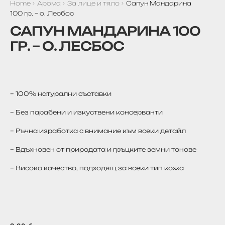
Home
Арома
За лице и тяло
Сапун Мандарина
100 гр. – о. Лесбос
САПУН МАНДАРИНА 100
ГР. – О. ЛЕСБОС
– 100% натурални съставки
– Без парабени и изкуствени консерванти
– Ръчна изработка с внимание към всеки детайл
– Вдъхновен от природата и гръцките земни тонове
– Високо качество, подходящ за всеки тип кожа