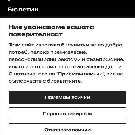
Бюлетин
Регистрирайте се за нашия
Ние уважаваме вашата
бюлетин и получавайте
актуални предложения и
поверителност
промоции от нас.
Този сайт използва бисквитки за по-добро
Имейл
потребителско преживяване,
персонализирани реклами и съзъдржание,
както и за анализ на статистически данни.
Записване
С натискането на "Приемам всички", вие се
съгласявате с бисквитките.
Приемам всички
© 2025 Всички права запазени
Персонализирани
Отказвам всички