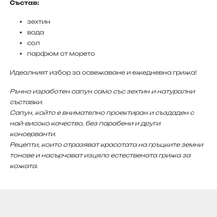
Състав:
зехтин
вода
сол
парфюм от морето
Идеалният избор за освежаване и ежедневна грижа!
Ръчно изработен сапун само със зехтин и натурални
съставки.
Сапун, който е внимателно проектиран и създаден с
най-високо качество, без парабени и други
консерванти.
Рецепти, които отразяват красотата на гръцките земни
тонове и насърчават изцяло естествената грижа за
кожата.