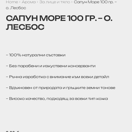
Home
Арома
За лице и тяло
Сапун Море 100 гр. –
о. Лесбос
САПУН МОРЕ 100 ГР. – О.
ЛЕСБОС
– 100% натурални съставки
– Без парабени и изкуствени консерванти
– Ръчна изработка с внимание към всеки детайл
– Вдъхновен от природата и гръцките земни тонове
– Високо качество, подходящ за всеки тип кожа