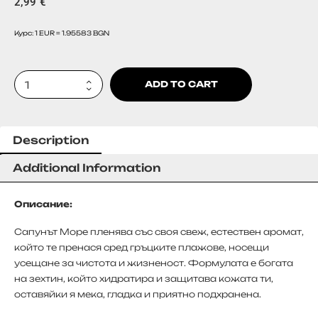
2,99
€
Курс: 1 EUR = 1.95583 BGN
ADD TO CART
Description
Additional Information
Описание:
Сапунът Море пленява със своя свеж, естествен аромат,
който те пренася сред гръцките плажове, носещи
усещане за чистота и жизненост. Формулата е богата
на зехтин, който хидратира и защитава кожата ти,
оставяйки я мека, гладка и приятно подхранена.